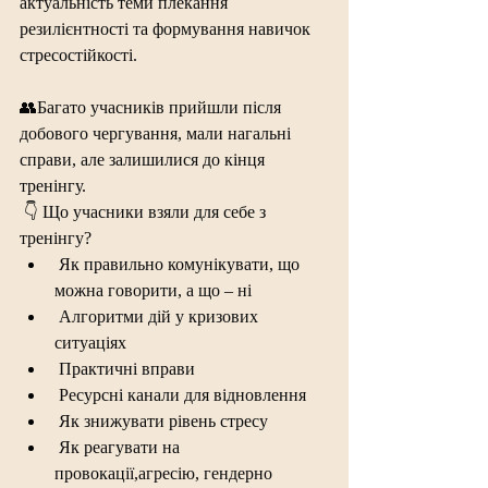
актуальність теми плекання 
резилієнтності та формування навичок 
стресостійкості.
👥Багато учасників прийшли після 
добового чергування, мали нагальні 
справи, але залишилися до кінця 
тренінгу.
 👇 Що учасники взяли для себе з 
тренінгу?
 Як правильно комунікувати, що 
можна говорити, а що – ні
 Алгоритми дій у кризових 
ситуаціях
 Практичні вправи
 Ресурсні канали для відновлення
 Як знижувати рівень стресу
 Як реагувати на 
провокації,агресію, гендерно 