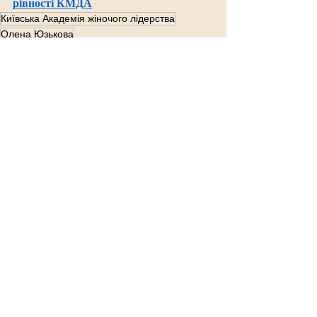
рівності КМДА
Київська Академія жіночого лідерства
Олена Юзькова
Заходи
Новини
Останні пости
Дивитися всі