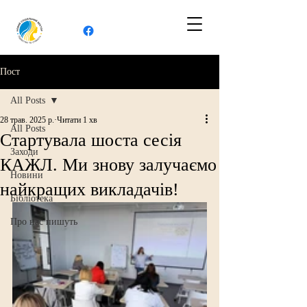
Пост
All Posts
28 трав. 2025 р.
Читати 1 хв
All Posts
Стартувала шоста сесія
Заходи
КАЖЛ. Ми знову залучаємо
Новини
найкращих викладачів!
Бібліотека
Про нас пишуть