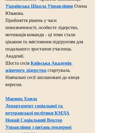
Українська Школа Управління
 Олена 
Юзькова.
Прийняття рішень у часи 
невизначеності, особисте лідерство, 
мотивація команди - ці теми стали 
цікавим та змістовним підґрунтям для 
подальшого зростання учасниць 
Академії.
Шоста сесія 
Київська Академія 
жіночого лідерства
 стартувала.
Навчальні сесії заплановані до кінця 
вересня.
Марина Хонда
Департамент соціальної та 
ветеранської політики КМДА
Новий Соціальний Вектор
Управління з питань ґендерної 