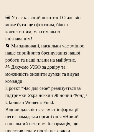
🖼️ У нас класний логотип ГО але він 
може бути ще ефектним, більш 
контекстним, максимально 
впізнаваним!  
🌀 Ми здивовані, наскільки час змінює 
наше сприйняття брендування нашої 
роботи та наші плани на майбутнє. 
🫶 Дякуємо УЖФ за довіру та 
можливість оновити думки та візуал 
команди.
Проєкт "Час для себе" реалізується за 
підтримки Український Жіночий Фонд / 
Ukrainian Women's Fund. 
Відповідальність за зміст інформації 
несе громадська організація «Новий 
соціальний вектор». Інформація, що 
представлена у пості, не завжди 