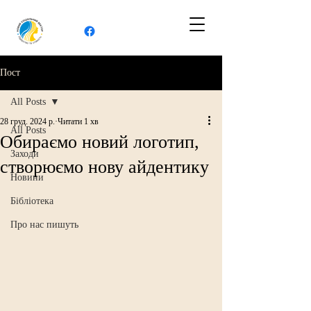
Пост
All Posts
28 груд. 2024 р.
Читати 1 хв
All Posts
Обираємо новий логотип,
Заходи
створюємо нову айдентику
Новини
Бібліотека
Про нас пишуть