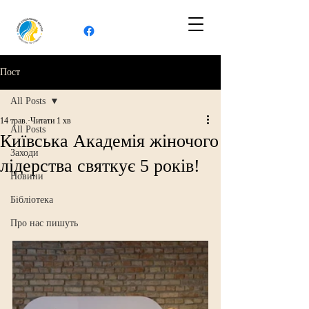
Пост
All Posts
14 трав.
Читати 1 хв
All Posts
Київська Академія жіночого
Заходи
лідерства святкує 5 років!
Новини
Бібліотека
Про нас пишуть