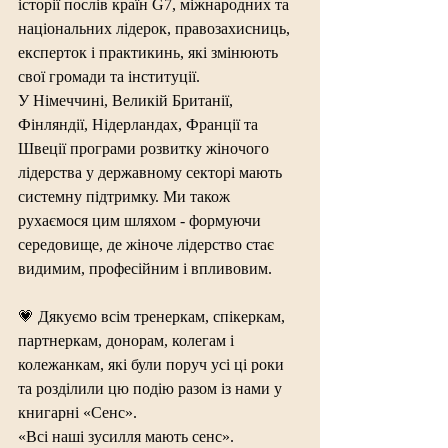
історії послів країн G7, міжнародних та 
національних лідерок, правозахисниць, 
експерток і практикинь, які змінюють 
свої громади та інституції.
У Німеччині, Великій Британії, 
Фінляндії, Нідерландах, Франції та 
Швеції програми розвитку жіночого 
лідерства у державному секторі мають 
системну підтримку. Ми також 
рухаємося цим шляхом - формуючи 
середовище, де жіноче лідерство стає 
видимим, професійним і впливовим.
💗 Дякуємо всім тренеркам, спікеркам, 
партнеркам, донорам, колегам і 
колежанкам, які були поруч усі ці роки 
та розділили цю подію разом із нами у 
книгарні «Сенс».
«Всі наші зусилля мають сенс».