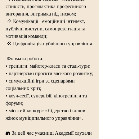
стійкість, профілактика професійного 
вигорання, витримка під тиском;
 💠
 Комунікації - емоційний інтелект, 
публічні виступи, самопрезентація та 
мотивація команди;
 💠
 Цифровізація публічного управління.
 Формати роботи:
• тренінги, майстер-класи та стаді-тури;
• партнерські проєкти міського розвитку;
• симуляційні ігри за сценаріями 
соціальних криз;
• коуч-сесії, супервізії, кінотренінги та 
форуми;
• міський конкурс «Лідерство і вплив 
жінок муніципального управління».
👥 За цей час учасниці Академії слухали 