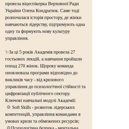
провела віцеспікерка Верховної Ради 
України Олена Кондратюк. Саме тоді 
розпочалася історія простору, де жінки 
навчаються лідерству, підтримують одна 
одну та формують нову культуру 
управління.
✨За ці 5 років Академія провела 27 
гостьових лекцій, а навчання пройшли 
понад 270 жінок. Щороку команда 
оновлювала програми відповідно до 
викликів часу - від кризового 
управління до психологічної стійкості та 
цифровізації публічного сектору.
Ключові навчальні модулі Академії:
 💠 Soft Skills - розвиток лідерських 
компетенцій, управління командами в 
умовах кризи та обмежених ресурсів;
💠
Психологічна безпека - ментальна 