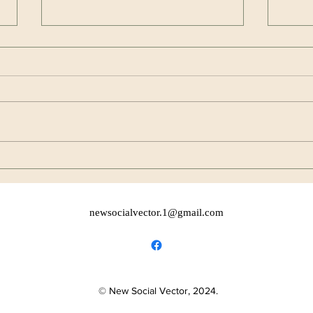
Київська Академія жіночого
Діли
лідерства святкує 5 років!
важл
newsocialvector.1@gmail.com
© New Social Vector, 2024.