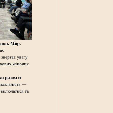
нки. Мир. 
ію 
 звертає увагу 
ивових жіночих 
и разом із 
відальність — 
 включатися та 