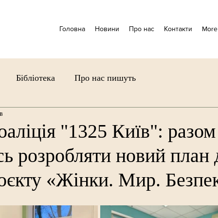
Головна
Новини
Про нас
Контакти
More
Бібліотека
Про нас пишуть
в
оаліція "1325 Київ": pазом
ь розробляти новий план 
оєкту «Жінки. Мир. Безпек