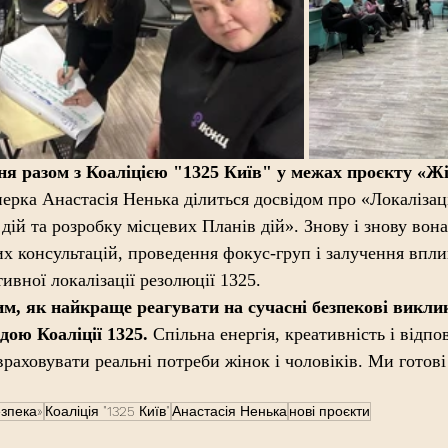
 разом з Коаліцією "1325 Київ" у межах проєкту «Жі
ерка Анастасія Ненька ділиться досвідом про «Локалізац
дій та розробку місцевих Планів дій». Знову і знову вона
их консультацій, проведення фокус-груп і залучення впл
тивної локалізації резолюції 1325.
, як найкраще реагувати на сучасні безпекові виклик
ою Коаліції 1325.
 Спільна енергія, креативність і відпо
враховувати реальні потреби жінок і чоловіків. Ми готові
езпека»
Коаліція "1325 Київ"
Анастасія Ненька
нові проєкти