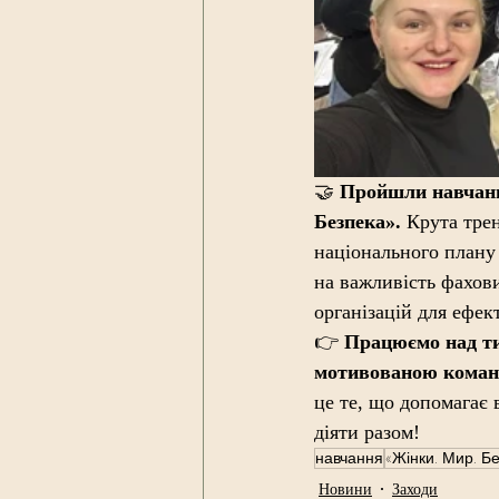
🤝 
Пройшли навчання
Безпека». 
Крута трен
національного плану 
на важливість фахов
організацій для ефек
👉 
Працюємо над тим
мотивованою команд
це те, що допомагає 
діяти разом!
навчання
«Жінки. Мир. Б
Новини
Заходи