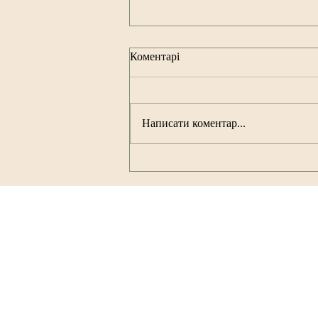
Коментарі
Написати коментар...
🎯 Перший столичний Форум
жіночого лідерства: новий
рівень партнерства НСВ та
міжнародних партнерів