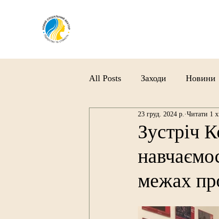
All Posts
Заходи
Новини
23 груд. 2024 р.
Читати 1 х
Зустріч К
навчаємос
межах пр