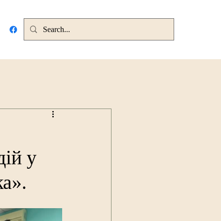
дій у
а».